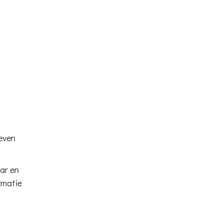
geven
ar en
rmatie