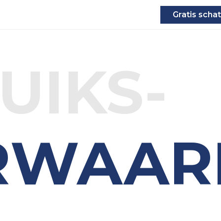
Gratis schat
UIKS-
RWAAR