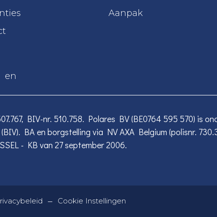
nties
Aanpak
ct
en
7.767, BIV-nr. 510.758. Polares BV (BE0764 595 570) is o
BIV). BA en borgstelling via NV AXA Belgium (polisnr. 730.
SSEL - KB van 27 september 2006.
—
rivacybeleid
Cookie Instellingen