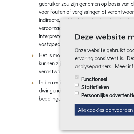
gebruiker zou zijn genomen op basis van de
voor fouten of vergissingen of verantwoord
indirecte, incidentele schade, winstdervin
veroorzaakt door zijn nalatigheid of verget
Deze website m
interpreteren, melden en verspreiden van in
vastgoedmakelaar gewaarschuwd werd vo
Onze website gebruikt coo
Het is mogelijk dat de vastgoedmakelaar e
ervaring consistent is. D
kunnen zijn voor de gebruiker, deze link i
analysepartners. Meer info
verantwoordelijk voor de inhoud ervan of
Functioneel
Indien enige bepaling van deze voorwaarde
Statistieken
dwingend recht, zal deze onafdwingbaarhe
Persoonlijke advertenti
bepalingen niet beïnvloeden.
Alle cookies aanvaarden