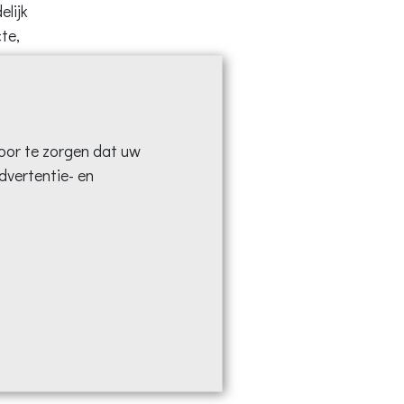
elijk
te,
oor te zorgen dat uw
dvertentie- en
andere