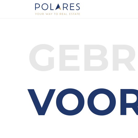
GEBR
VOO