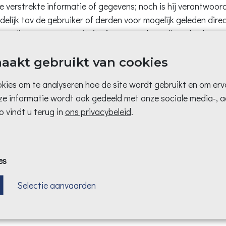
 verstrekte informatie of gegevens; noch is hij verantwoord
elijk tav de gebruiker of derden voor mogelijk geleden direc
g, verlies van opportuniteit of voor eender welke schade
elheid in het verschaffen, compileren, monteren, schrijven,
aakt gebruikt van cookies
fo of data dmv deze dienst, en dit zelfs indien de
or zulke schade.
kies om te analyseren hoe de site wordt gebruikt en om erv
en link maakt naar een andere website die interessant zou
eze informatie wordt ook gedeeld met onze sociale media-, a
s evenwel puur informatief en de vastgoedmakelaar is niet
 vindt u terug in
ons privacybeleid
.
 het gebruik dat ervan zou kunnen worden gemaakt.
n onafdwingbaar zou zijn, of strijdig met een bepaling van
id of ongeldigheid de geldigheid en afdwingbaarheid van 
es
Selectie aanvaarden